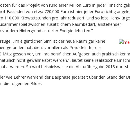
ten für das Projekt von rund einer Million Euro in jeder Hinsicht ge
f-Fassaden von etwa 720.000 Euro ist hier jeder Euro richtig angel
 110.000 Kilowattstunden pro Jahr reduziert. Und so lobt Hans-Jürg
 Zusammenspiel zwischen zusätzlichem Raumbedarf, anstehender
 vor dem Hintergrund aktueller Energiedebatten."
rzüge. „Im eigentlichen Sinn ist der neue Raum gar keine
n gefunden hat, dient vor allem als Praxisfeld für die
 80 Mittagessen vor, um ihre beruflichen Aufgaben auch praktisch kenn
türlich nicht gewährleistet werden.", lautet seine realistische Einsch
utzt werden. So wird beispielsweise die Abiturübergabe 2013 dort sta
ler wie Lehrer während der Bauphase jederzeit über den Stand der D
 die folgenden Bilder.