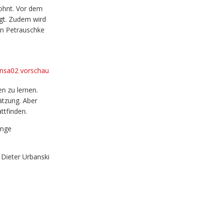
lohnt. Vor dem
egt. Zudem wird
en Petrauschke
en zu lernen.
ätzung. Aber
ttfinden.
inge
Dieter Urbanski