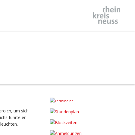
roich,
um
sich
uchs
führte
er
leuchten.