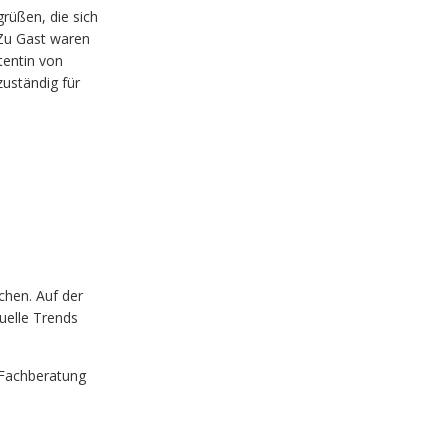
rüßen, die sich
 Zu Gast waren
tentin von
zuständig für
chen. Auf der
uelle Trends
 Fachberatung