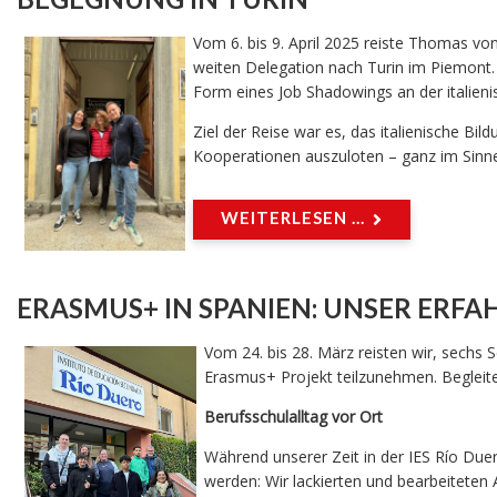
Vom 6. bis 9. April 2025 reiste Thomas v
weiten Delegation nach Turin im Piemon
Form eines Job Shadowings an der italienis
Ziel der Reise war es, das italienische Bi
Kooperationen auszuloten – ganz im Sinne.
WEITERLESEN ...
ERASMUS+ IN SPANIEN: UNSER ERF
Vom 24. bis 28. März reisten wir, sech
Erasmus+ Projekt teilzunehmen. Begleite
Berufsschulalltag vor Ort
Während unserer Zeit in der IES Río Duero
werden: Wir lackierten und bearbeiteten 