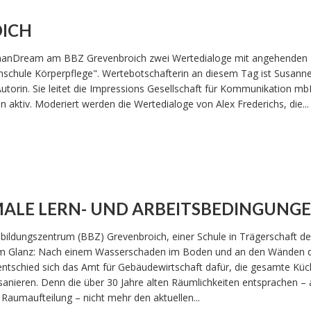
OICH
GermanDream am BBZ Grevenbroich zwei Wertedialoge mit angehenden
chschule Körperpflege". Wertebotschafterin an diesem Tag ist Susan
torin. Sie leitet die Impressions Gesellschaft für Kommunikation mb
in aktiv. Moderiert werden die Wertedialoge von Alex Frederichs, die...
MALE LERN- UND ARBEITSBEDINGUNG
bildungszentrum (BBZ) Grevenbroich, einer Schule in Trägerschaft de
uem Glanz: Nach einem Wasserschaden im Boden und an den Wänden d
entschied sich das Amt für Gebäudewirtschaft dafür, die gesamte Küc
nieren. Denn die über 30 Jahre alten Räumlichkeiten entsprachen – a
d Raumaufteilung – nicht mehr den aktuellen...