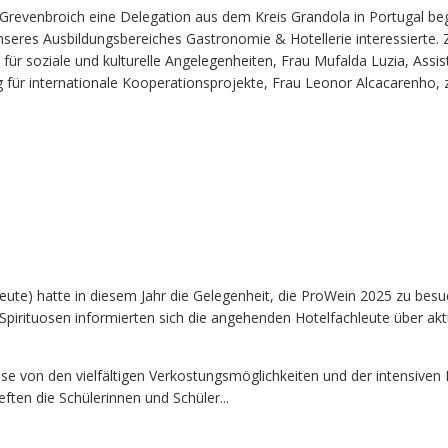
revenbroich eine Delegation aus dem Kreis Grandola in Portugal beg
unseres Ausbildungsbereiches Gastronomie & Hotellerie interessierte.
 für soziale und kulturelle Angelegenheiten, Frau Mufalda Luzia, Assis
g für internationale Kooperationsprojekte, Frau Leonor Alcacarenho, 
eute) hatte in diesem Jahr die Gelegenheit, die ProWein 2025 zu besu
pirituosen informierten sich die angehenden Hotelfachleute über akt
sse von den vielfältigen Verkostungsmöglichkeiten und der intensiven
ften die Schülerinnen und Schüler...