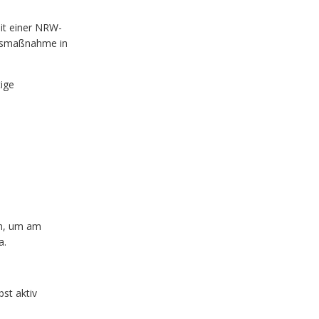
it einer NRW-
ngsmaßnahme in
tige
en, um am
a.
bst aktiv