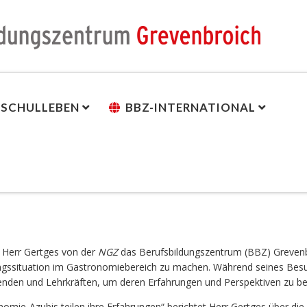
SCHULLEBEN
BBZ-INTERNATIONAL
Herr
Gertges
von der
NGZ
das
Berufsbildungszentrum (
BBZ)
Grevenb
gssituation
im
Gastronomiebereich
zu
machen.
Während
seines
Bes
enden
und
Lehrkräften,
um
deren
Erfahrungen
und
Perspektiven
zu
be
nomie-
Azubis
teilen
ihre
Erfahrungen“
berichtet
Herr
Gertges
über
die