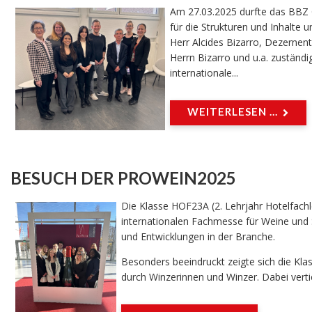
Am 27.03.2025 durfte das BBZ G
für die Strukturen und Inhalte 
Herr Alcides Bizarro, Dezernent
Herrn Bizarro und u.a. zuständi
internationale...
WEITERLESEN ...
BESUCH DER PROWEIN2025
Die Klasse HOF23A (2. Lehrjahr Hotelfachl
internationalen Fachmesse für Weine und S
und Entwicklungen in der Branche.
Besonders beeindruckt zeigte sich die Kla
durch Winzerinnen und Winzer. Dabei vertie