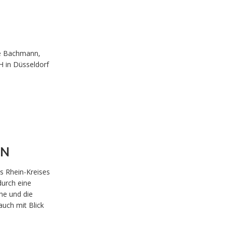
ne Bachmann,
H in Düsseldorf
EN
s Rhein-Kreises
urch eine
he und die
uch mit Blick