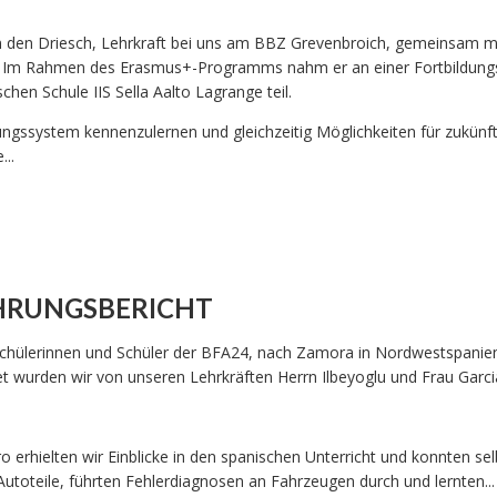
on den Driesch, Lehrkraft bei uns am BBZ Grevenbroich, gemeinsam m
t. Im Rahmen des Erasmus+-Programms nahm er an einer Fortbildu
chen Schule IIS Sella Aalto Lagrange teil.
ldungssystem kennenzulernen und gleichzeitig Möglichkeiten für zukünf
..
AHRUNGSBERICHT
s Schülerinnen und Schüler der BFA24, nach Zamora in Nordwestspani
t wurden wir von unseren Lehrkräften Herrn Ilbeyoglu und Frau Garci
 erhielten wir Einblicke in den spanischen Unterricht und konnten sel
Autoteile, führten Fehlerdiagnosen an Fahrzeugen durch und lernten...