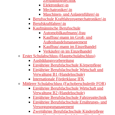
Zerspanungstechnik
Elektroniker/-in
Mechatroniker/-in
Maschinen- und Anlagenführer/-in
Berufsschule Kraftfahrzeugmechatroniker/-in
Berufskraftfahrer/-in
Kaufmännische Berufsschule
Automobilkaufmann/-frau
Kauffrau/-mann im Groß- und
Außenhandelsmanagement
Kauffrau/-mann im Einzelhandel
Verkäufer/-in im Einzelhandel
Erster Schulabschluss (Hauptschulabschluss)
Ausbildungsvorbereitung
Einjährige Berufsfachschule Körperpflege
Einjährige Berufsfachschule Wirtschaft und
Verwaltung B1 (Handelsschule)
Internationale Förderklasse IFK
Mittlerer Schulabschluss (Fachoberschulreife FOR)
Einjährige Berufsfachschule Wirtschaft und
Verwaltung B2 (Handelsschule)
Einjährige Berufsfachschule Fahrzeugtechnik
Einjährige Berufsfachschule Ernährungs- und
Versorgungsmanagement
Zweijährige Berufsfachschule Kinderpflege