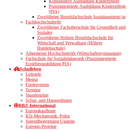
Konsekutive Ausbildung Kinderpflege
Praxisintegrierte Ausbildung Kinderpflege
(PIA)
Zweijährige Berufsfachschule Sozialassistent/-in
Fachhochschulreife
Zweijährige Fachoberschule für Gesundheit und
Soziales
Zweijährige Höhere Berufsfachschule für
Wirtschaft und Verwaltung (Höhere
Handelsschule)
Allgemeine Hochschulreife (Wirtschaftsgymnasium)
Fachschule für Sozialpädagogik (Praxisintegrierte
Erzieherausbildung PIA)
Schulleben
Leitziele
Mensa
Förderverein
Termine
Stundenplan
Schul- und Hausordnung
BBZ-International
Europakaufleute
Kfz-Mechatronik: Polen
Jugendbegegnung Uganda
Euregio-Projekte