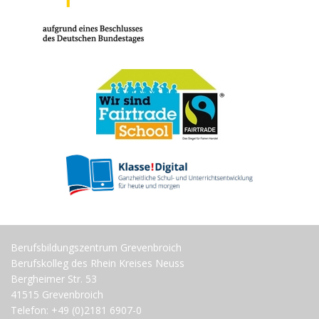
Berufsbildungszentrum Grevenbroich
Berufskolleg des Rhein Kreises Neuss
Bergheimer Str. 53
41515 Grevenbroich
Telefon: +49 (0)2181 6907-0