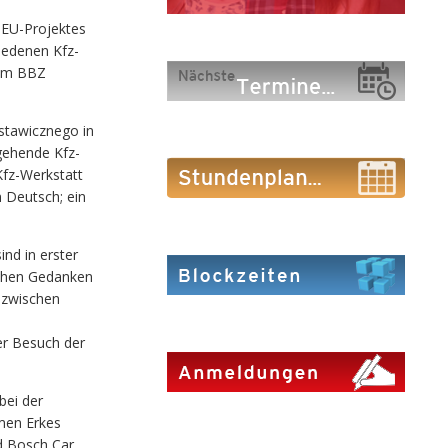
 EU-Projektes
iedenen Kfz-
 am BBZ
stawicznego in
gehende Kfz-
Kfz-Werkstatt
 Deutsch; ein
nd in erster
ischen Gedanken
 zwischen
er Besuch der
bei der
men Erkes
d Bosch Car