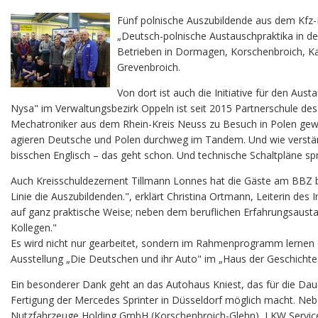
Fünf polnische Auszubildende aus dem Kfz-
„Deutsch-polnische Austauschpraktika in de
Betrieben in Dormagen, Korschenbroich, K
Grevenbroich.
Von dort ist auch die Initiative für den 
Nysa" im Verwaltungsbezirk Oppeln ist seit 2015 Partnerschule d
Mechatroniker aus dem Rhein-Kreis Neuss zu Besuch in Polen gewese
agieren Deutsche und Polen durchweg im Tandem. Und wie verständi
bisschen Englisch – das geht schon. Und technische Schaltpläne sp
Auch Kreisschuldezernent Tillmann Lonnes hat die Gäste am BBZ besu
Linie die Auszubildenden.", erklärt Christina Ortmann, Leiterin de
auf ganz praktische Weise; neben dem beruflichen Erfahrungsaust
Kollegen."
Es wird nicht nur gearbeitet, sondern im Rahmenprogramm lernen 
Ausstellung „Die Deutschen und ihr Auto" im „Haus der Geschichte
Ein besonderer Dank geht an das Autohaus Kniest, das für die Daue
Fertigung der Mercedes Sprinter in Düsseldorf möglich macht. N
Nutzfahrzeuge Holding GmbH (Korschenbroich-Glehn), LKW Service