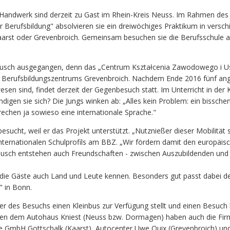
Handwerk sind derzeit zu Gast im Rhein-Kreis Neuss. Im Rahmen des
r Berufsbildung" absolvieren sie ein dreiwöchiges Praktikum in versch
aarst oder Grevenbroich. Gemeinsam besuchen sie die Berufsschule
Austausch ausgegangen, denn das „Centrum Kształcenia Zawodowego i U
es Berufsbildungszentrums Grevenbroich. Nachdem Ende 2016 fünf an
n sind, findet derzeit der Gegenbesuch statt. Im Unterricht in der 
gen sie sich? Die Jungs winken ab: „Alles kein Problem: ein bisschen
rechen ja sowieso eine internationale Sprache."
cht, weil er das Projekt unterstützt. „Nutznießer dieser Mobilität si
s Internationalen Schulprofils am BBZ. „Wir fördern damit den europä
ausch entstehen auch Freundschaften - zwischen Auszubildenden und
die Gäste auch Land und Leute kennen. Besonders gut passt dabei d
" in Bonn.
r des Besuchs einen Kleinbus zur Verfügung stellt und einen Besuch 
eben dem Autohaus Kniest (Neuss bzw. Dormagen) haben auch die Fir
 GmbH Gottschalk (Kaarst), Autocenter Uwe Quix (Grevenbroich) un