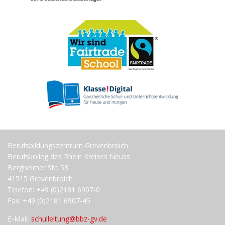
Berufsbildungszentrum Grevenbroich
Berufskolleg des Rhein Kreises Neuss
Bergheimer Str. 53
41515 Grevenbroich
Telefon: +49 (0)2181 6907-0
Fax: +49 (0)2181 6907-45
E-Mail:
schulleitung@bbz-gv.de