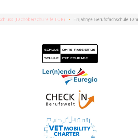
schluss (Fachoberschulreife FOR)
Einjährige Berufsfachschule Fah