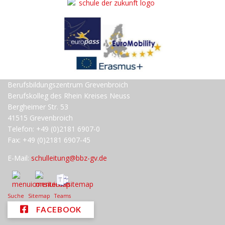
Berufsbildungszentrum Grevenbroich
Berufskolleg des Rhein Kreises Neuss
Bergheimer Str. 53
41515 Grevenbroich
Telefon: +49 (0)2181 6907-0
Fax: +49 (0)2181 6907-45
E-Mail:
schulleitung@bbz-gv.de
Suche
Sitemap
Teams
FACEBOOK