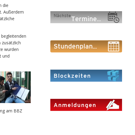
n die
et. Außerdem
ätzliche
r begleitenden
 zusätzlich
tze wurden
t und
ating am BBZ