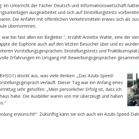
g: Im Unterricht der Fächer Deutsch und Informationswirtschaft hatte
gsunterlagen ausgearbeitet und sich auf Einstellungstests vorbereit
aren. Die Anfahrt mit öffentlichen Verkehrsmitteln erwies sich als zus
Schule übernommen.
war bei fast allen ein Begleiter.", erzählt Annette Wahle, eine der vie
ppte die Euphorie auch auf den letzten Besucher über und es wurden
teren Vorstellungsgesprächen; Einstellungstests und Praktikumsplä
rtvolle Erfahrungen im Umgang mit Bewerbungsgesprächen gesammel
 (BHSO1) drückt aus, was viele denken: „Das Azubi-Speed-
Vorstellungsgespräch verläuft. Dieser Tag war ein Anfang eines
rmittag sehr geholfen: „Mein persönlicher Erfolg ist, dass ich
ohaus habe. Die Ausbilder waren von mir überzeugt und haben
n."
rholung erwünscht!". Zukünftig kann sie sich auch ein Azubi-Speed-D