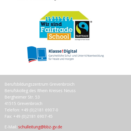
Berufsbildungszentrum Grevenbroich
Berufskolleg des Rhein Kreises Neuss
Bergheimer Str. 53
41515 Grevenbroich
Telefon: +49 (0)2181 6907-0
Fax: +49 (0)2181 6907-45
E-Mail:
schulleitung@bbz-gv.de