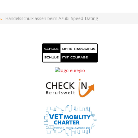
Handelsschulklassen beim Azubi-Speed-Dating