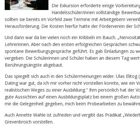
Die Exkursion erforderte einige Vorbereitun
Handelsschüler/innen vollständige Bewerbun
sollten sie bereits im Vorfeld zwei Termine mit Arbeitgebern vereinb
Herausforderung. Die Kosten hierfür hatte der Förderverein der 
Und dann war da bei vielen noch ein Kribbeln im Bauch. „Nervosität 
Lehrerinnen. Aber nach den ersten erfolgreichen Gesprächen schwa
spontane Bewerbungsgespräche geführt. Es gab Einladungen zu wei
vergeben. Die Schülerinnen und Schüler haben an diesem Tag we
Berührungsängste abgebaut.
Das spiegelt sich auch in den Schülermeinungen wider. Ulas Elitog
Dating war gut, da ich mir vorher nicht vorstellen konnte, wie ein 
realistischen Weges zu einer Ausbildung." Ihm persönlich hat der Vo
gute Aussichten auf einen Ausbildungsplatz bei einem großen Aut
mir die Gelegenheit gegeben, mich beim Probearbeiten zu bewähre
Auch Annette Wahle ist zufrieden und vergibt das Prädikat „Wiede
Grevenbroich vorstellen.