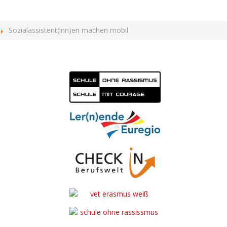
Sozialassistent(inn)en machen mobil