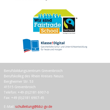
Berufsbildungszentrum Grevenbroich
Berufskolleg des Rhein Kreises Neuss
Bergheimer Str. 53
41515 Grevenbroich
Telefon: +49 (0)2181 6907-0
Fax: +49 (0)2181 6907-45
E-Mail:
schulleitung@bbz-gv.de