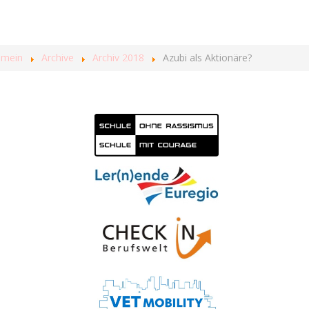
emein
Archive
Archiv 2018
Azubi als Aktionäre?