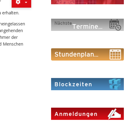
 erhalten.
ineingelassen
 angehenden
ehmer der
ind Menschen