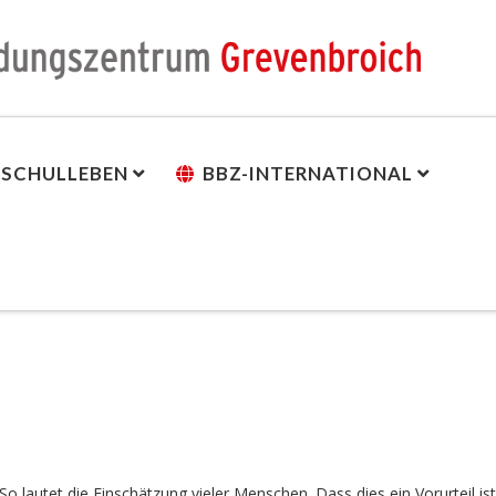
SCHULLEBEN
BBZ-INTERNATIONAL
 So lautet die Einschätzung vieler Menschen. Dass dies ein Vorurteil ist