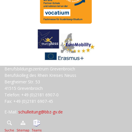
Berufsbildungszentrum Grevenbroich
Berufskolleg des Rhein Kreises Neuss
Bergheimer Str. 53
41515 Grevenbroich
Telefon: +49 (0)2181 6907-0
Fax: +49 (0)2181 6907-45
E-Mail:
schulleitung@bbz-gv.de
Suche
Sitemap
Teams