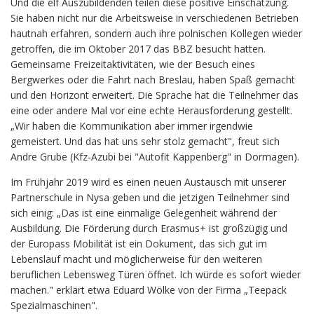
Und die elf Auszubildenden teilen diese positive Einschätzung.
Sie haben nicht nur die Arbeitsweise in verschiedenen Betrieben
hautnah erfahren, sondern auch ihre polnischen Kollegen wieder
getroffen, die im Oktober 2017 das BBZ besucht hatten.
Gemeinsame Freizeitaktivitäten, wie der Besuch eines
Bergwerkes oder die Fahrt nach Breslau, haben Spaß gemacht
und den Horizont erweitert. Die Sprache hat die Teilnehmer das
eine oder andere Mal vor eine echte Herausforderung gestellt.
„Wir haben die Kommunikation aber immer irgendwie
gemeistert. Und das hat uns sehr stolz gemacht", freut sich
Andre Grube (Kfz-Azubi bei "Autofit Kappenberg" in Dormagen).
Im Frühjahr 2019 wird es einen neuen Austausch mit unserer
Partnerschule in Nysa geben und die jetzigen Teilnehmer sind
sich einig: „Das ist eine einmalige Gelegenheit während der
Ausbildung. Die Förderung durch Erasmus+ ist großzügig und
der Europass Mobilität ist ein Dokument, das sich gut im
Lebenslauf macht und möglicherweise für den weiteren
beruflichen Lebensweg Türen öffnet. Ich würde es sofort wieder
machen." erklärt etwa Eduard Wölke von der Firma „Teepack
Spezialmaschinen".