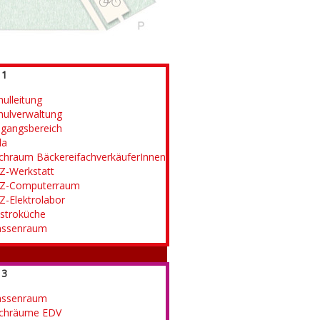
 1
hulleitung
hulverwaltung
ngangsbereich
la
chraum BäckereifachverkäuferInnen
Z-Werkstatt
Z-Computerraum
Z-Elektrolabor
stroküche
assenraum
 3
assenraum
chräume EDV