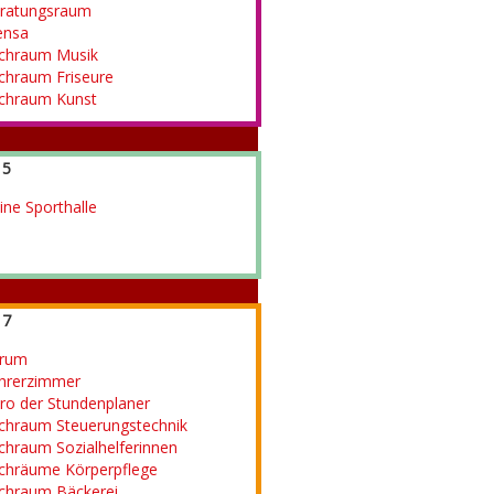
ratungsraum
nsa
chraum Musik
chraum Friseure
chraum Kunst
 5
eine Sporthalle
 7
rum
hrerzimmer
ro der Stundenplaner
chraum Steuerungstechnik
chraum Sozialhelferinnen
chräume Körperpflege
chraum Bäckerei