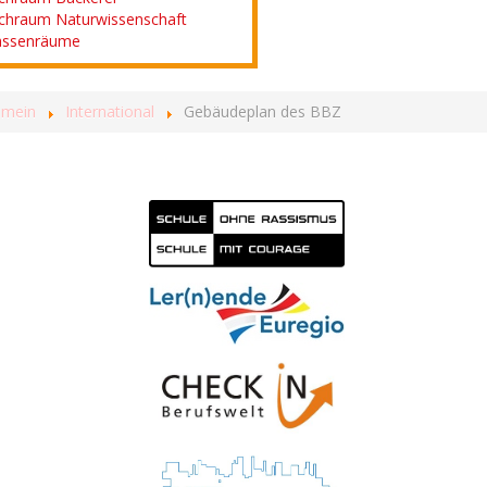
chraum Naturwissenschaft
assenräume
emein
International
Gebäudeplan des BBZ