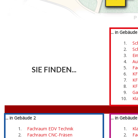
... in Gebäude
Sc
Sc
Ei
Au
Â
Fa
SIE FINDEN...
KF
KF
KF
Ga
Kl
ÂÂÂÂÂ
Â
ÂÂÂÂÂ
... in Gebäude 2
... in Gebäude
Fachraum EDV Technik
Kl
Fachraum CNC-Fräsen
Fa