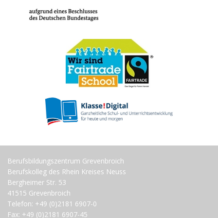
Berufsbildungszentrum Grevenbroich
Berufskolleg des Rhein Kreises Neuss
Bergheimer Str. 53
41515 Grevenbroich
Telefon: +49 (0)2181 6907-0
Fax: +49 (0)2181 6907-45