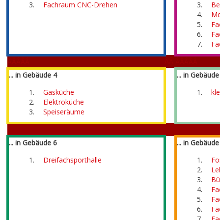
Fachraum CNC-Drehen
Be
Â
Me
Fa
Fa
Fa
ÂÂ
ÂÂÂÂÂ
ÂÂÂÂÂ
... in Gebäude 4
... in Gebäude
Gasküche
kl
Â
Elektroküche
Speiseräume
Â
ÂÂÂÂÂ
ÂÂÂÂÂ
... in Gebäude 6
... in Gebäude
Dreifachsporthalle
Fo
Le
Bü
Fa
Â
Fa
Fa
Fa