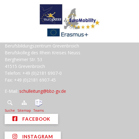
Berufsbildungszentrum Grevenbroich
Berufskolleg des Rhein Kreises Neuss
Bergheimer Str. 53
41515 Grevenbroich
Telefon: +49 (0)2181 6907-0
Fax: +49 (0)2181 6907-45
E-Mail:
schulleitung@bbz-gv.de
Suche
Sitemap
Teams
FACEBOOK
INSTAGRAM