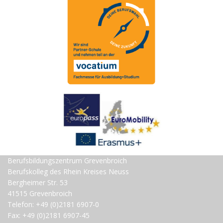
Berufsbildungszentrum Grevenbroich
Berufskolleg des Rhein Kreises Neuss
Bergheimer Str. 53
41515 Grevenbroich
Telefon: +49 (0)2181 6907-0
Fax: +49 (0)2181 6907-45