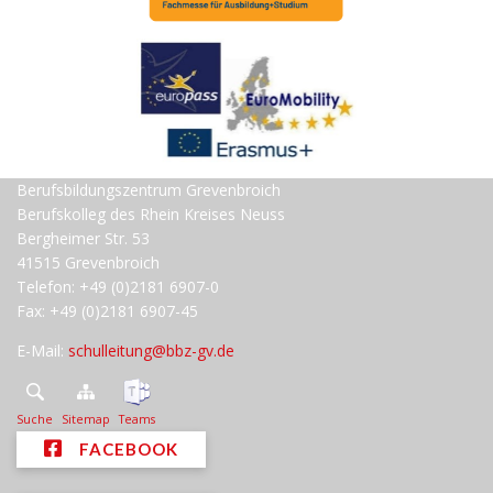
Berufsbildungszentrum Grevenbroich
Berufskolleg des Rhein Kreises Neuss
Bergheimer Str. 53
41515 Grevenbroich
Telefon: +49 (0)2181 6907-0
Fax: +49 (0)2181 6907-45
E-Mail:
schulleitung@bbz-gv.de
Suche
Sitemap
Teams
FACEBOOK