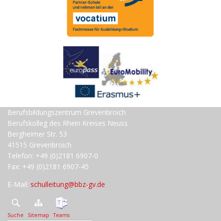
Berufsbildungszentrum Grevenbroich
Berufskolleg des Rhein Kreises Neuss
Bergheimer Str. 53
41515 Grevenbroich
Telefon: +49 (0)2181 6907-0
Fax: +49 (0)2181 6907-45
E-Mail:
schulleitung@bbz-gv.de
Suche
Sitemap
Teams