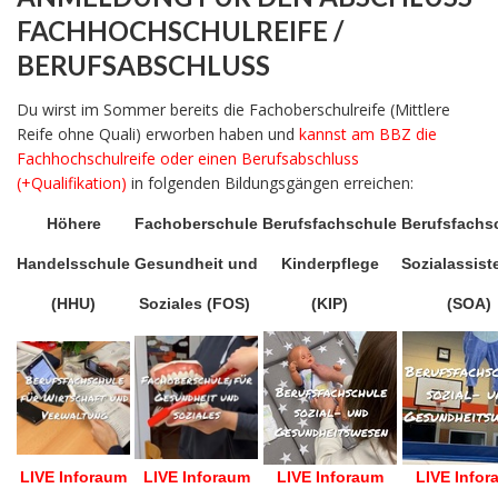
FACHHOCHSCHULREIFE /
BERUFSABSCHLUSS
Du wirst im Sommer bereits die Fachoberschulreife (Mittlere
Reife ohne Quali) erworben haben und
kannst am BBZ die
Fachhochschulreife oder einen Berufsabschluss
(+Qualifikation)
in folgenden Bildungsgängen erreichen:
Höhere
Fachoberschule
Berufsfachschule
Berufsfachs
Handelsschule
Gesundheit und
Kinderpflege
Sozialassist
(HHU)
Soziales (FOS)
(KIP)
(SOA)
LIVE Inforaum
LIVE Inforaum
LIVE Inforaum
LIVE Infor