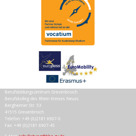
Berufsbildungszentrum Grevenbroich
Berufskolleg des Rhein Kreises Neuss
Bergheimer Str. 53
41515 Grevenbroich
Telefon: +49 (0)2181 6907-0
Fax: +49 (0)2181 6907-45