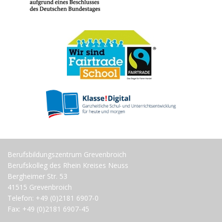
Berufsbildungszentrum Grevenbroich
Berufskolleg des Rhein Kreises Neuss
Bergheimer Str. 53
41515 Grevenbroich
Telefon: +49 (0)2181 6907-0
Fax: +49 (0)2181 6907-45