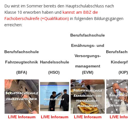
Du wirst im Sommer bereits den Hauptschulabschluss nach
Klasse 10 erworben haben und
kannst am BBZ die
Fachoberschulreife (+Qualifikation)
in folgenden Bildungsgängen
erreichen:
Berufsfachschule
Ernährungs- und
Berufsfachschule
Berufsfach
Versor
gungs-
Fahrzeugtechnik
Handelsschule
Kinderpf
manage
ment
(BFA)
(HSO)
(EVM)
(KIP)
LIVE Inforaum
LIVE Inforaum
LIVE Inforaum
LIVE Inf