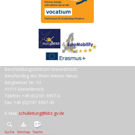
Berufsbildungszentrum Grevenbroich
Berufskolleg des Rhein Kreises Neuss
Bergheimer Str. 53
41515 Grevenbroich
Telefon: +49 (0)2181 6907-0
Fax: +49 (0)2181 6907-45
E-Mail:
schulleitung@bbz-gv.de
Suche
Sitemap
Teams