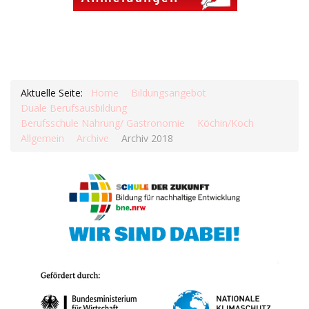
Aktuelle Seite:
Home
Bildungsangebot
Duale Berufsausbildung
Berufsschule Nahrung/ Gastronomie
Köchin/Koch
Allgemein
Archive
Archiv 2018