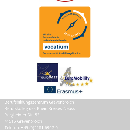
Berufsbildungszentrum Grevenbroich
Berufskolleg des Rhein Kreises Neuss
Bergheimer Str. 53
41515 Grevenbroich
Telefon: +49 (0)2181 6907-0