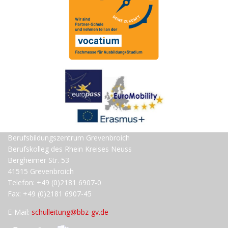
Berufsbildungszentrum Grevenbroich
Berufskolleg des Rhein Kreises Neuss
Bergheimer Str. 53
41515 Grevenbroich
Telefon: +49 (0)2181 6907-0
Fax: +49 (0)2181 6907-45
E-Mail:
schulleitung@bbz-gv.de