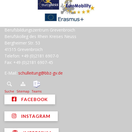
Berufsbildungszentrum Grevenbroich
Berufskolleg des Rhein Kreises Neuss
Bergheimer Str. 53
41515 Grevenbroich
Telefon: +49 (0)2181 6907-0
Fax: +49 (0)2181 6907-45
E-Mail:
schulleitung@bbz-gv.de
Suche
Sitemap
Teams
FACEBOOK
INSTAGRAM