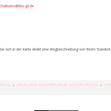
chulbuero@bbz-gv.de
 sich in der Karte direkt eine Wegbeschreibung von Ihrem Standort.
ildung
Berufsschule Industrielle Metall- und Elektroberufe
Fac