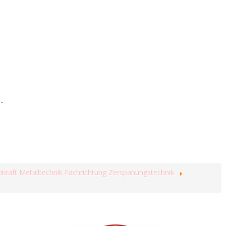
..
hkraft Metalltechnik Fachrichtung Zerspanungstechnik