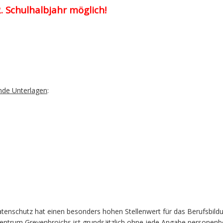
 Schulhalbjahr möglich!
nde Unterlagen
:
Datenschutz hat einen besonders hohen Stellenwert für das Berufsbil
szentrum Grevenbroichs ist grundsätzlich ohne jede Angabe personen