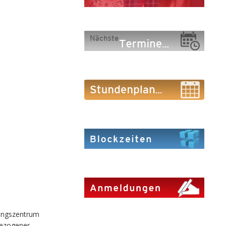
dungszentrum
bezogener