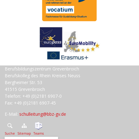
Berufsbildungszentrum Grevenbroich
Berufskolleg des Rhein Kreises Neuss
Bergheimer Str. 53
41515 Grevenbroich
Telefon: +49 (0)2181 6907-0
Fax: +49 (0)2181 6907-45
E-Mail:
schulleitung@bbz-gv.de
Suche
Sitemap
Teams