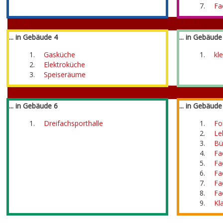
Fa
ÂÂ
ÂÂÂÂÂ
ÂÂÂÂÂ
... in Gebäude 4
... in Gebäude
Gasküche
kl
Â
Elektroküche
Speiseräume
Â
ÂÂÂÂÂ
ÂÂÂÂÂ
... in Gebäude 6
... in Gebäude
Dreifachsporthalle
Fo
Le
Bü
Fa
Â
Fa
Fa
Fa
Fa
Kl