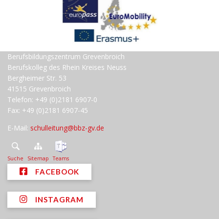
Berufsbildungszentrum Grevenbroich
Berufskolleg des Rhein Kreises Neuss
Bergheimer Str. 53
41515 Grevenbroich
Telefon: +49 (0)2181 6907-0
Fax: +49 (0)2181 6907-45
E-Mail:
schulleitung@bbz-gv.de
Suche
Sitemap
Teams
FACEBOOK
INSTAGRAM