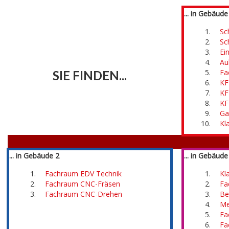
... in Gebäude
Sc
Sc
Ei
Au
Â
Fa
SIE FINDEN...
KF
KF
KF
Ga
Kl
ÂÂÂÂÂ
Â
ÂÂÂÂÂ
... in Gebäude 2
... in Gebäude
Fachraum EDV Technik
Kl
Fachraum CNC-Fräsen
Fa
Fachraum CNC-Drehen
Be
Â
Me
Fa
Fa