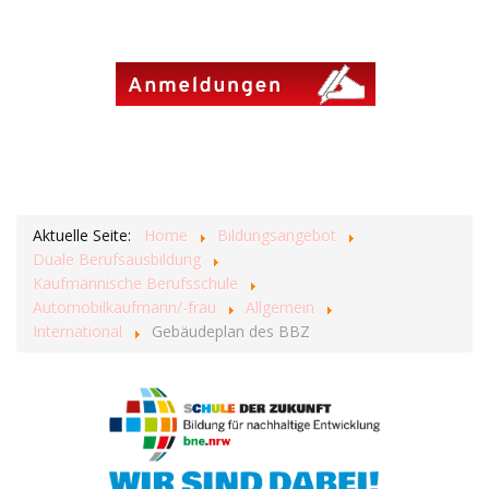
Aktuelle Seite:
Home
Bildungsangebot
Duale Berufsausbildung
Kaufmännische Berufsschule
Automobilkaufmann/-frau
Allgemein
International
Gebäudeplan des BBZ