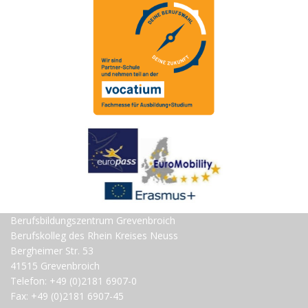
Berufsbildungszentrum Grevenbroich
Berufskolleg des Rhein Kreises Neuss
Bergheimer Str. 53
41515 Grevenbroich
Telefon: +49 (0)2181 6907-0
Fax: +49 (0)2181 6907-45