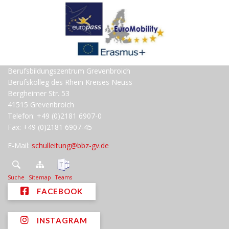
Berufsbildungszentrum Grevenbroich
Berufskolleg des Rhein Kreises Neuss
Bergheimer Str. 53
41515 Grevenbroich
Telefon: +49 (0)2181 6907-0
Fax: +49 (0)2181 6907-45
E-Mail:
schulleitung@bbz-gv.de
Suche
Sitemap
Teams
FACEBOOK
INSTAGRAM