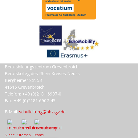
Berufsbildungszentrum Grevenbroich
Berufskolleg des Rhein Kreises Neuss
Bergheimer Str. 53
41515 Grevenbroich
Telefon: +49 (0)2181 6907-0
Fax: +49 (0)2181 6907-45
E-Mail:
schulleitung@bbz-gv.de
Suche
Sitemap
Teams