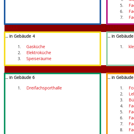
Fa
Fa
Fa
ÂÂ
ÂÂÂÂÂ
ÂÂÂÂÂ
... in Gebäude 4
... in Gebäude
Gasküche
kl
Â
Elektroküche
Speiseräume
Â
ÂÂÂÂÂ
ÂÂÂÂÂ
... in Gebäude 6
... in Gebäude
Dreifachsporthalle
Fo
Le
Bü
Fa
Â
Fa
Fa
Fa
Fa