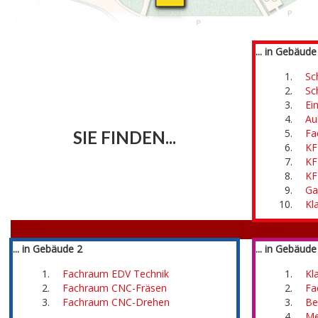
... in Gebäude
Sc
Sc
Ei
Au
Â
Fa
SIE FINDEN...
KF
KF
KF
Ga
Kl
ÂÂÂÂÂ
Â
ÂÂÂÂÂ
... in Gebäude 2
... in Gebäude
Fachraum EDV Technik
Kl
Fachraum CNC-Fräsen
Fa
Fachraum CNC-Drehen
Be
Â
Me