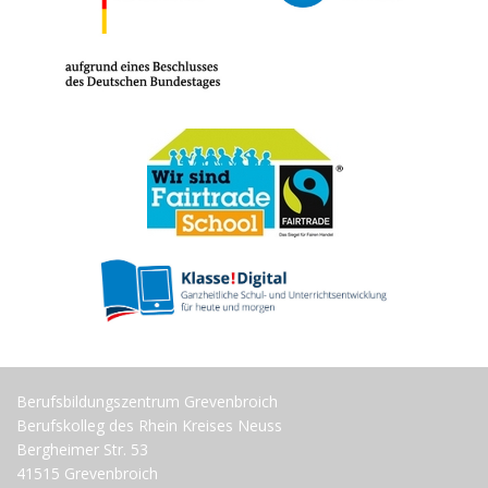
Berufsbildungszentrum Grevenbroich
Berufskolleg des Rhein Kreises Neuss
Bergheimer Str. 53
41515 Grevenbroich