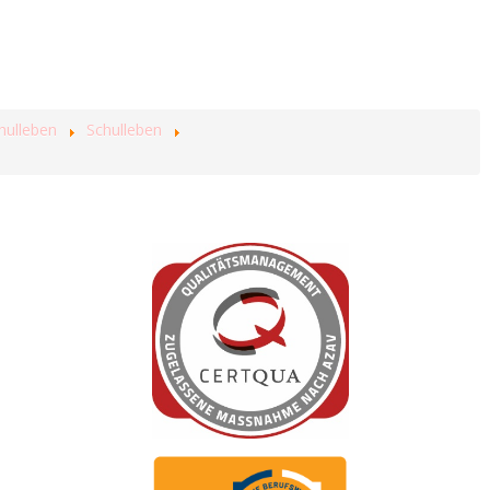
hulleben
Schulleben