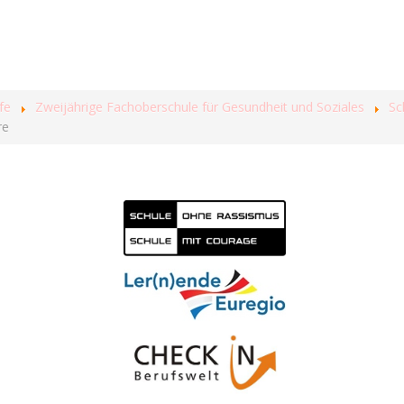
fe
Zweijährige Fachoberschule für Gesundheit und Soziales
Sc
re