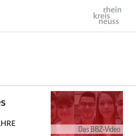
es
AHRE