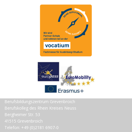
Berufsbildungszentrum Grevenbroich
Berufskolleg des Rhein Kreises Neuss
Bergheimer Str. 53
41515 Grevenbroich
Telefon: +49 (0)2181 6907-0