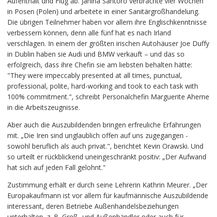
Aufenthalt und Flug ab. Janina Santoro verbrachte vier Wochen
in Posen (Polen) und arbeitete in einer Sanitärgroßhandelung.
Die übrigen Teilnehmer haben vor allem ihre Englischkenntnisse
verbessern können, denn alle fünf hat es nach Irland
verschlagen. In einem der größten irischen Autohäuser Joe Duffy
in Dublin haben sie Audi und BMW verkauft – und das so
erfolgreich, dass ihre Chefin sie am liebsten behalten hätte:
"They were impeccably presented at all times, punctual,
professional, polite, hard-working and took to each task with
100% commitment.", schreibt Personalchefin Marguerite Aherne
in die Arbeitszeugnisse.
Aber auch die Auszubildenden bringen erfreuliche Erfahrungen
mit. „Die Iren sind unglaublich offen auf uns zugegangen -
sowohl beruflich als auch privat.", berichtet Kevin Orawski. Und
so urteilt er rückblickend uneingeschränkt positiv: „Der Aufwand
hat sich auf jeden Fall gelohnt."
Zustimmung erhält er durch seine Lehrerin Kathrin Meurer. „Der
Europakaufmann ist vor allem für kaufmännische Auszubildende
interessant, deren Betriebe Außenhandelsbeziehungen
unterhalten, z. B. Groß- und Außenhändler oder auch für