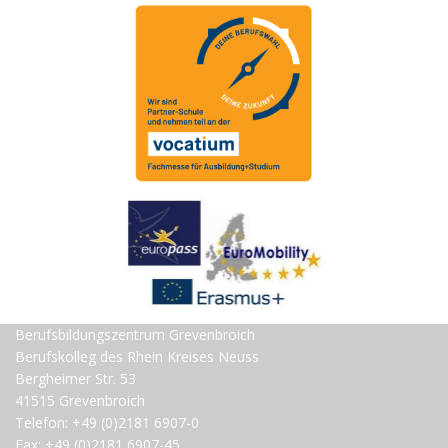
Berufsbildungszentrum Grevenbroich
Berufskolleg des Rhein Kreises Neuss
Bergheimer Str. 53
41515 Grevenbroich
Telefon: +49 (0)2181 6907-0
Fax: +49 (0)2181 6907-45