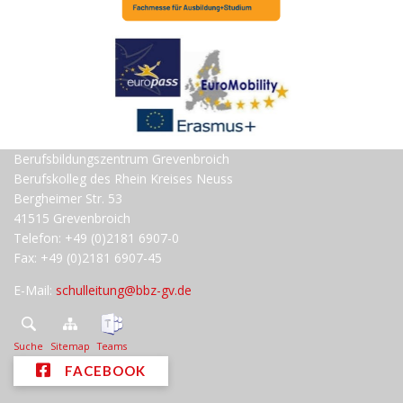
Berufsbildungszentrum Grevenbroich
Berufskolleg des Rhein Kreises Neuss
Bergheimer Str. 53
41515 Grevenbroich
Telefon: +49 (0)2181 6907-0
Fax: +49 (0)2181 6907-45
E-Mail:
schulleitung@bbz-gv.de
Suche
Sitemap
Teams
FACEBOOK