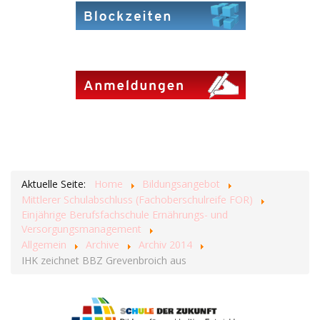
Aktuelle Seite:
Home
Bildungsangebot
Mittlerer Schulabschluss (Fachoberschulreife FOR)
Einjährige Berufsfachschule Ernährungs- und
Versorgungsmanagement
Allgemein
Archive
Archiv 2014
IHK zeichnet BBZ Grevenbroich aus