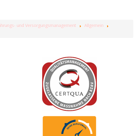
rnährungs- und Versorgungsmanagement
Allgemein