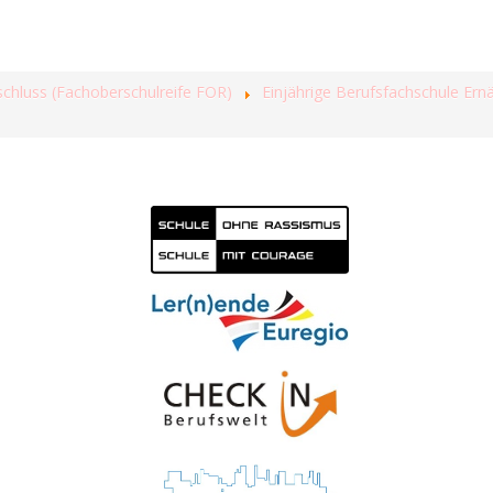
schluss (Fachoberschulreife FOR)
Einjährige Berufsfachschule E