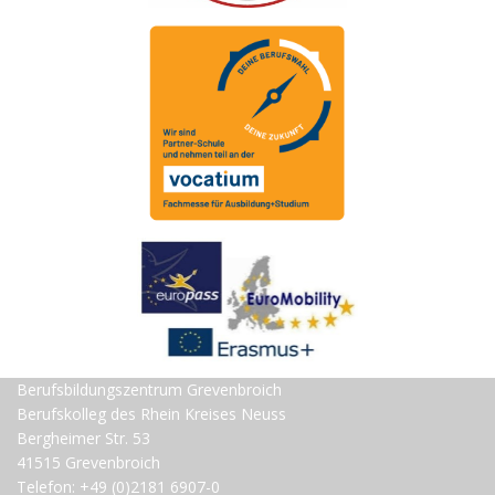
Berufsbildungszentrum Grevenbroich
Berufskolleg des Rhein Kreises Neuss
Bergheimer Str. 53
41515 Grevenbroich
Telefon: +49 (0)2181 6907-0