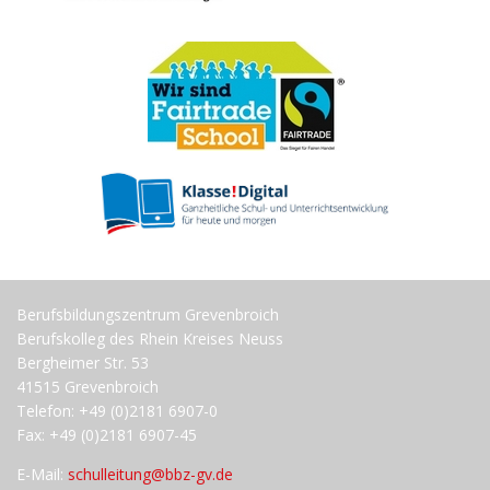
Berufsbildungszentrum Grevenbroich
Berufskolleg des Rhein Kreises Neuss
Bergheimer Str. 53
41515 Grevenbroich
Telefon: +49 (0)2181 6907-0
Fax: +49 (0)2181 6907-45
E-Mail:
schulleitung@bbz-gv.de