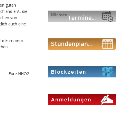
nen guten
hland e.V., die
schen von
tlich auch eine
mehr kümmern
schen
Eure HHO2