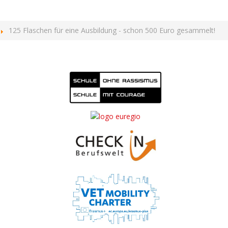
125 Flaschen für eine Ausbildung - schon 500 Euro gesammelt!