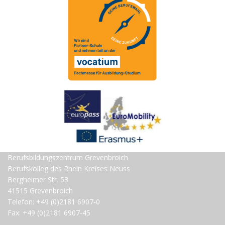
Berufsbildungszentrum Grevenbroich
Berufskolleg des Rhein Kreises Neuss
Bergheimer Str. 53
41515 Grevenbroich
Telefon: +49 (0)2181 6907-0
Fax: +49 (0)2181 6907-45