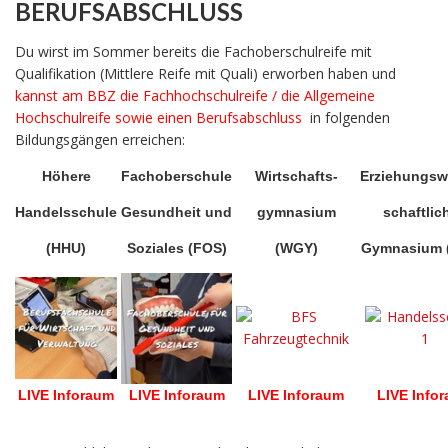
BERUFSABSCHLUSS
Du wirst im Sommer bereits die Fachoberschulreife mit
Qualifikation (Mittlere Reife mit Quali) erworben haben und
kannst am BBZ die Fachhochschulreife / die Allgemeine
Hochschulreife sowie einen Berufsabschluss
in folgenden
Bildungsgängen erreichen:
Höhere
Fachoberschule
Wirtschafts-
Erziehungsw
Handelsschule
Gesundheit und
gymnasium
schaftlic
(HHU)
Soziales (FOS)
(WGY)
Gymnasium 
LIVE Inforaum
LIVE Inforaum
LIVE Inforaum
LIVE Info