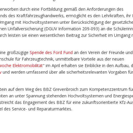
 er
worben durch eine
Fortbildung
gemäß
den Anforderungen des
ds des Kraftfahrzeughandwerks, ermöglicht es den Lehrkräften
, ih
 Umgang mit Hochvoltsystemen
unter Berücksichtigung der gesetzlich
hen Unfallversicherung (DGUV Information 209-093)
an die Schülerin
ch leisten sie einen wesentlichen Beitrag zur Sicherheit im Umgang 
ine
großzügige
Spende des Ford Fund
an den Verein der Freunde und
hschule für Fahrzeugtechnik
,
unmittelbare Vorteile aus der neuen
woche Elektromobilität
" im April erhalten sie Einblicke in den Aufbau,
v
und werden umfassend über alle sicherheitsrelevanten Vorgaben f
lenstein auf dem Weg des BBZ Grevenbroich zum Kompetenzzentrum fü
rbeiten an unter Spannung stehenden Hochvoltsystemen und Energiespe
streicht das Engagement des BBZ für eine zukunftsorientierte Kfz-Au
 des Service- und Reparaturmarktes.