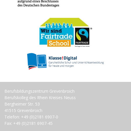
Berufsbildungszentrum Grevenbroich
Berufskolleg des Rhein Kreises Neuss
Bergheimer Str. 53
41515 Grevenbroich
Telefon: +49 (0)2181 6907-0
Fax: +49 (0)2181 6907-45