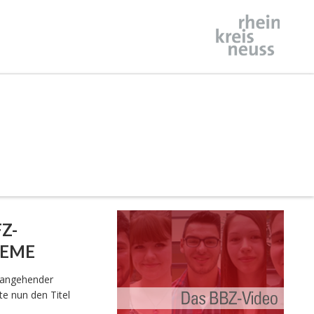
Z-
TEME
g angehender
te nun den Titel