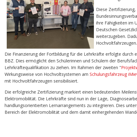
Diese Zertifizierung,
Bundesinnungsverban
ihre Fähigkeiten im
Deutschen Gesetzlic
weiterzugeben. Dadur
Hochvoltfahrzeugen.
Die
Finanzierung
der
Fortbildung
für die
Lehrkräfte
erfolgte
durch
e
BBZ. Dies ermöglicht den Schülerinnen und Schülern der Berufsfac
Lehrkräftequalifikation zu ziehen. Im Rahmen der zweiten "
Projekt
Wirkungsweise von Hochvoltsystemen am
Schulungsfahrzeug
iMie
mit Hochvoltfahrzeugen sensibilisiert.
Die erfolgreiche Zertifizierung markiert einen bedeutenden Mei
Elektromobilität. Die Lehrkräfte sind nun in der Lage, Diagnosea
handlungsorientierten Lernarrangements zu integrieren. Dies unter
Bereich der Elektromobilität und de
m
damit einhergehenden Wandel