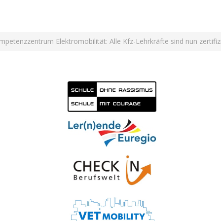
mpetenzzentrum Elektromobilität: Alle Kfz-Lehrkräfte sind nun zertif