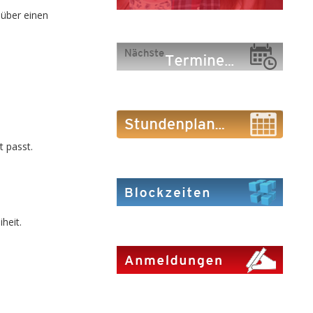
 über einen
 passt.
heit.