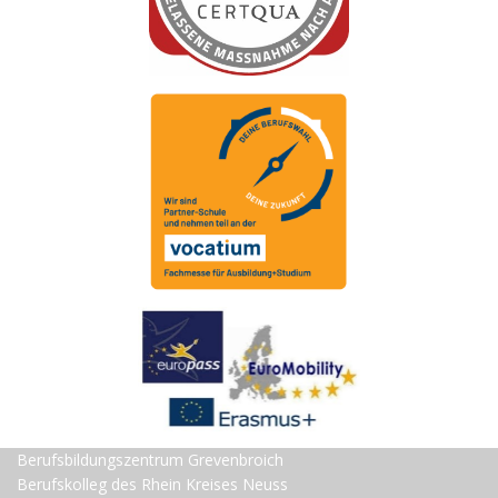
Berufsbildungszentrum Grevenbroich
Berufskolleg des Rhein Kreises Neuss