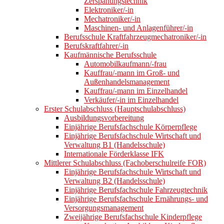
Zerspanungstechnik
Elektroniker/-in
Mechatroniker/-in
Maschinen- und Anlagenführer/-in
Berufsschule Kraftfahrzeugmechatroniker/-in
Berufskraftfahrer/-in
Kaufmännische Berufsschule
Automobilkaufmann/-frau
Kauffrau/-mann im Groß- und
Außenhandelsmanagement
Kauffrau/-mann im Einzelhandel
Verkäufer/-in im Einzelhandel
Erster Schulabschluss (Hauptschulabschluss)
Ausbildungsvorbereitung
Einjährige Berufsfachschule Körperpflege
Einjährige Berufsfachschule Wirtschaft und
Verwaltung B1 (Handelsschule)
Internationale Förderklasse IFK
Mittlerer Schulabschluss (Fachoberschulreife FOR)
Einjährige Berufsfachschule Wirtschaft und
Verwaltung B2 (Handelsschule)
Einjährige Berufsfachschule Fahrzeugtechnik
Einjährige Berufsfachschule Ernährungs- und
Versorgungsmanagement
Zweijährige Berufsfachschule Kinderpflege