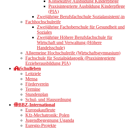
Konsekutive Ausbildung Kinderpflege
Praxisintegrierte Ausbildung Kinderpflege
(PIA)
Zweijährige Berufsfachschule Sozialassistent/-in
Fachhochschulreife
Zweijährige Fachoberschule für Gesundheit und
Soziales
Zweijährige Höhere Berufsfachschule für
Wirtschaft und Verwaltung (Höhere
Handelsschule)
Allgemeine Hochschulreife (Wirtschaftsgymnasium)
Fachschule für Sozialpädagogik (Praxisintegrierte
Erzieherausbildung PIA)
Schulleben
Leitziele
Mensa
Förderverein
Termine
Stundenplan
Schul- und Hausordnung
BBZ-International
Europakaufleute
Kfz-Mechatronik: Polen
Jugendbegegnung Uganda
Euregio-Projekte