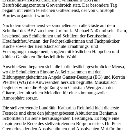
Berufsbildungszentrum Grevenbroich statt. Der besondere Tag
begann mit einem feierlichen Gottesdienst, der von Christoph
Borries organisiert wurde.
Nach dem Gottesdienst versammelten sich alle Gäste auf dem
Schulhof des BBZ zu einem Umtrunk. Michael Naß und sein Team,
bestehend aus Schülerinnen und Schülern der Berufsschule
Hotelfachfrau/-mann, der Fachpraktikerinnen und Fachpraktiker
Küche sowie der Berufsfachschule Ernährungs- und
Versorgungsmanagement, sorgten mit köstlichen Häppchen und
kühlen Getränken für das leibliche Wohl.
Anschließend begaben sich alle in die festlich geschmückte Mensa,
wo die Schulleiterin Simone Außel zusammen mit den
Bildungsgangleiterinnen Angela Ganser-Basoglu (EG) und Kerstin
Pfeiffer (WG) die Anwesenden herzlich begrüßte. Musikalisch
begleitet wurde die Begrüßung von Christian Weniger an der
Gitarre, der mit seinen Melodien für eine stimmungsvolle
Atmosphäre sorgte.
Die stellvertretende Landrätin Katharina Reinhold hielt die erste
Festrede und ehrte den jahrgangsbesten Abiturienten Benjamin
Schornstein für seine herausragenden Leistungen. Es folgte eine
inspirierende Rede des stellvertretenden Bürgermeisters Dr. Peter
Cremerius, der den Absolventinnen und Absolventen Mut für ihre