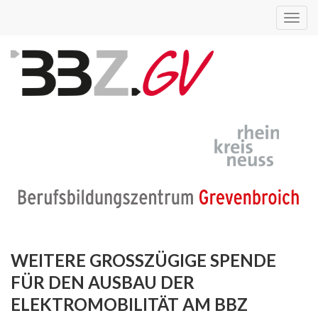
Toggl
navig
WEITERE GROSSZÜGIGE SPENDE F
ÜR DEN AUSBAU DER E
LEKTROMOBILITÄT AM BBZ G