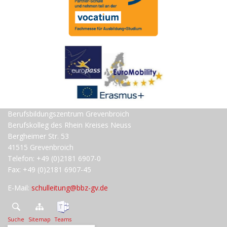
Berufsbildungszentrum Grevenbroich
Berufskolleg des Rhein Kreises Neuss
Bergheimer Str. 53
41515 Grevenbroich
Telefon: +49 (0)2181 6907-0
Fax: +49 (0)2181 6907-45
E-Mail:
schulleitung@bbz-gv.de
Suche
Sitemap
Teams