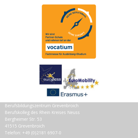
Berufsbildungszentrum Grevenbroich
Berufskolleg des Rhein Kreises Neuss
Bergheimer Str. 53
41515 Grevenbroich
Telefon: +49 (0)2181 6907-0