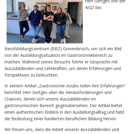
Herr
Gertges
von der
NGZ
das
Berufsbildungszentrum (
BBZ)
Grevenbroich,
um
sich
ein
Bild
von
der
Ausbildungssituation
im
Gastronomiebereich
zu
machen.
Während
seines
Besuchs
führte
er
Gespräche
mit
Auszubildenden
und
Lehrkräften,
um
deren
Erfahrungen
und
Perspektiven
zu
beleuchten.
In
seinem
Artikel „
Gastronomie-
Azubis
teilen
ihre
Erfahrungen“
berichtet
Herr
Gertges
über
die
Herausforderungen
und
Chancen,
denen
sich
unsere
Auszubildenden
im
gastronomischen
Bereich
gegenübersehen.
Der
Artikel
bietet
einen
authentischen
Einblick
in
den
Ausbildungsalltag
und
hebt
die
Bedeutung
einer
fundierten
beruflichen
Bildung
hervor.
Wir
freuen
uns,
dass
die
Arbeit
unserer
Auszubildenden
und