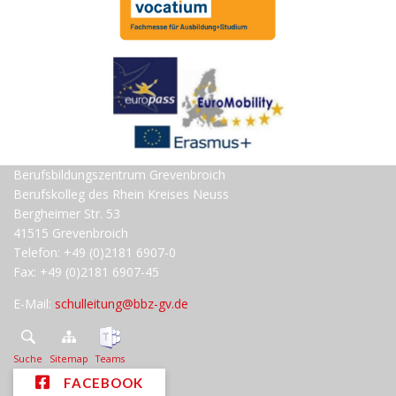
Berufsbildungszentrum Grevenbroich
Berufskolleg des Rhein Kreises Neuss
Bergheimer Str. 53
41515 Grevenbroich
Telefon: +49 (0)2181 6907-0
Fax: +49 (0)2181 6907-45
E-Mail:
schulleitung@bbz-gv.de
Suche
Sitemap
Teams
FACEBOOK