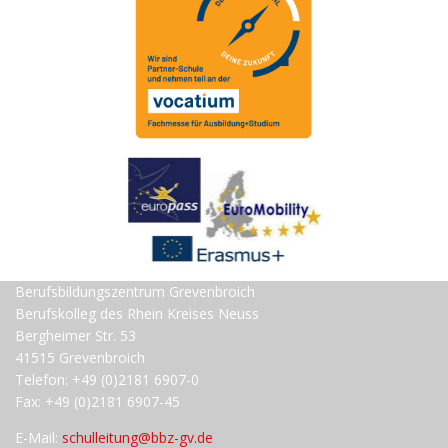
Berufsbildungszentrum Grevenbroich
Berufskolleg des Rhein Kreises Neuss
Bergheimer Str. 53
41515 Grevenbroich
Telefon: +49 (0)2181 6907-0
Fax: +49 (0)2181 6907-45
E-Mail:
schulleitung@bbz-gv.de