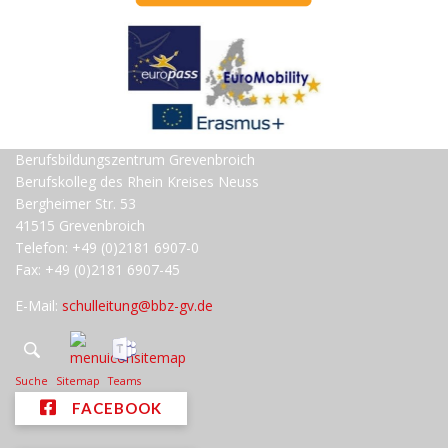
Berufsbildungszentrum Grevenbroich
Berufskolleg des Rhein Kreises Neuss
Bergheimer Str. 53
41515 Grevenbroich
Telefon: +49 (0)2181 6907-0
Fax: +49 (0)2181 6907-45
E-Mail:
schulleitung@bbz-gv.de
Suche
Sitemap
Teams
FACEBOOK