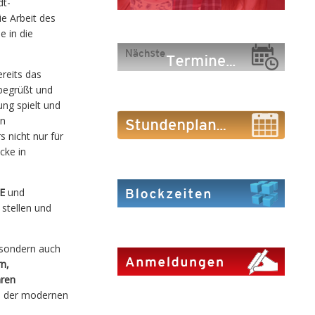
dt-
ie Arbeit des
e in die
reits das
 begrüßt und
ng spielt und
en
 nicht nur für
cke in
-E
und
 stellen und
 sondern auch
n,
hren
in der modernen