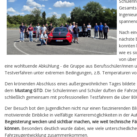
Schüleri
Gesamtsch
Ingenieu
spannend
Nach ein
nächste 
konnten 
wie es s
von über
eine wohltuende Abkühlung - die Gruppe aus Berufsschüler/innen un
Testverfahren unter extremen Bedingungen, z.B. Temperaturen von 
Den krönenden Abschluss eines außergewöhnlichen Tages bildete
dem
Mustang GTD
. Die Schülerinnen und Schüler duften die Fahrz
schließlich gemeinsam mit professionellen Testfahrern die über 80
Der Besuch bot den Jugendlichen nicht nur einen faszinierenden Bl
motivierende Einblicke in vielfältige Karrieremöglichkeiten in der 
Begeisterung wecken und sichtbar machen, wie weit technische Fä
können.
Besonders deutlich wurde dabei, wie viele unterschiedlic
Fahrzeugentwicklung zusammenkommen.