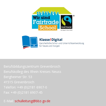
Berufsbildungszentrum Grevenbroich
Berufskolleg des Rhein Kreises Neuss
Bergheimer Str. 53
41515 Grevenbroich
Telefon: +49 (0)2181 6907-0
Fax: +49 (0)2181 6907-45
E-Mail:
schulleitung@bbz-gv.de