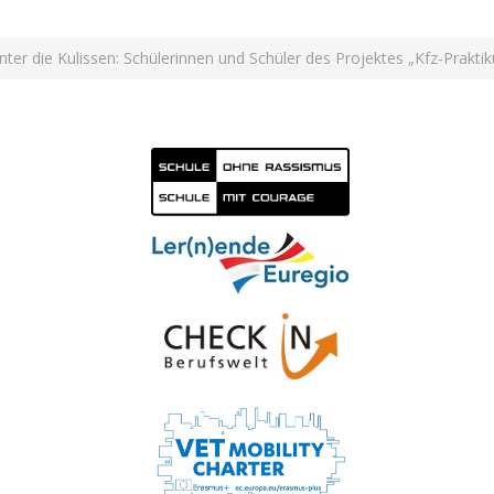
inter die Kulissen: Schülerinnen und Schüler des Projektes „Kfz-Pra