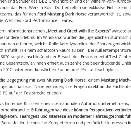
nnen und Schüler des BBZ Grevenbroich und der Wilhelm-von-Humbol
ule das Ford-Werk in Köln. Dort erhielten sie exklusive Einblicke in d
rteams, das für den
Ford Mustang Dark Horse
verantwortlich ist, sowi
e Welt des Ford-Performance-Teams.
em informationsreichen
„Meet and Greet with the Experts“
wartete be
besondere Erlebnis: Im Windkanal wurden die Jugendlichen stürmisch
hautnah erfahren, welche Rolle Aerodynamik in der Fahrzeugentwicklu
ich anfühlt, in einem schalltoten Raum zu sein. Bei Außentemperatur
 30°C sorgte anschließend der Besuch des Environmental Test Centers
d Gesamtschüler/innen erhielt auch zahlreiche beeindruckende Einbli
50°C unter einer künstlichen Sonne oder 0% Luftfeuchtigkeit.
 die Begegnung mit zwei
Mustang Dark Horse
, einem
Mustang Mach
euge aus nächster Nähe erkunden, ihre Fragen direkt an die Fachleute
0 PS auf der Teststrecke erleben.
ick hinter die Kulissen eines internationalen Automobilunternehmens,
Automobilbranche.
Erfahrungen wie diese können Perspektiven veränder
higkeiten, Teamgeist und Interesse an moderner Fahrzeugtechnik fü
he Berufsfelder, technische Kompetenzen und persönliche Interessen 