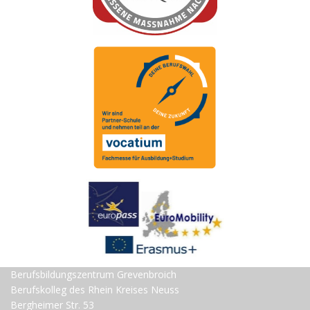
Berufsbildungszentrum Grevenbroich
Berufskolleg des Rhein Kreises Neuss
Bergheimer Str. 53